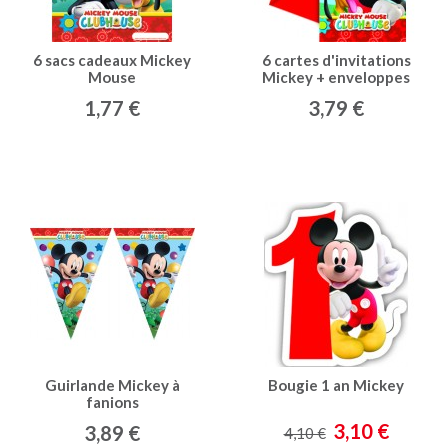
6 sacs cadeaux Mickey
6 cartes d'invitations
Mouse
Mickey + enveloppes
rouges
1,77 €
3,79 €
Guirlande Mickey à
Bougie 1 an Mickey
fanions
3,10 €
3,89 €
4,10 €