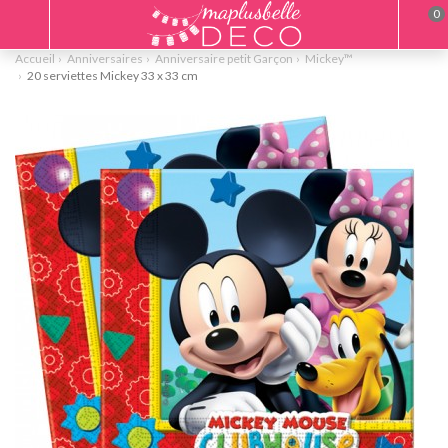
0
Accueil
Anniversaires
Anniversaire petit Garçon
Mickey™
20 serviettes Mickey 33 x 33 cm