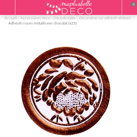
0
Accueil
Accessoires déco
Déco de table
Décoration sur adhésif-stickers
Adhésifs roses métallisées chocolat (x25)