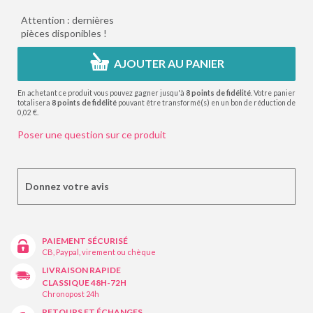
Attention : dernières
pièces disponibles !
AJOUTER AU PANIER
En achetant ce produit vous pouvez gagner jusqu'à
8
points de fidélité
. Votre panier
totalisera
8
points de fidélité
pouvant être transformé(s) en un bon de réduction de
0,02 €
.
Poser une question sur ce produit
Donnez votre avis
PAIEMENT SÉCURISÉ
CB, Paypal, virement ou chèque
LIVRAISON RAPIDE
CLASSIQUE 48H-72H
Chronopost 24h
RETOURS ET ÉCHANGES