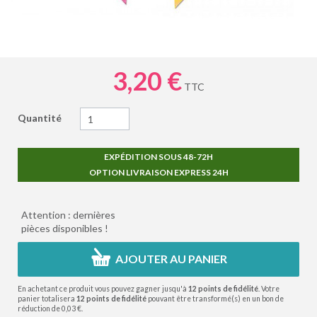
3,20 €
TTC
Quantité
EXPÉDITION SOUS 48-72H
OPTION LIVRAISON EXPRESS 24H
Attention : dernières
pièces disponibles !
AJOUTER AU PANIER
En achetant ce produit vous pouvez gagner jusqu'à
12
points de fidélité
. Votre
panier totalisera
12
points de fidélité
pouvant être transformé(s) en un bon de
réduction de
0,03 €
.