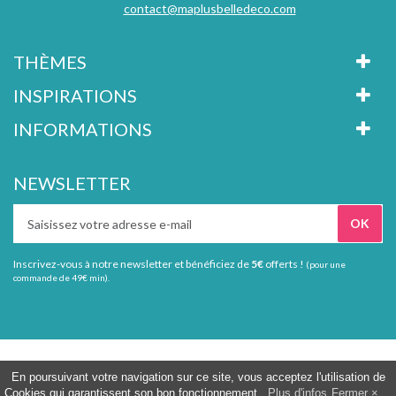
contact@maplusbelledeco.com
THÈMES
INSPIRATIONS
INFORMATIONS
NEWSLETTER
Inscrivez-vous à notre newsletter et bénéficiez de
5€
offerts !
(pour une
commande de 49€ min).
Tous droits réservés Ma plus belle déco
En poursuivant votre navigation sur ce site, vous acceptez l'utilisation de
Cookies qui garantissent son bon fonctionnement.
Plus d'infos
Fermer