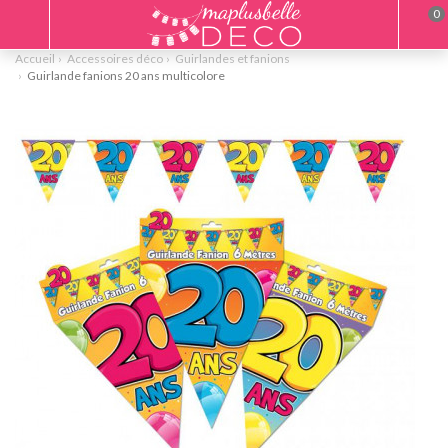
0
Accueil
Accessoires déco
Guirlandes et fanions
Guirlande fanions 20 ans multicolore