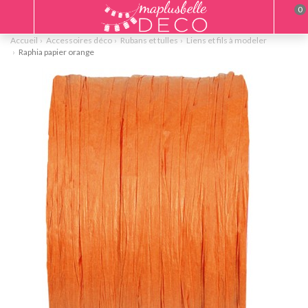
0
Accueil
Accessoires déco
Rubans et tulles
Liens et fils à modeler
Raphia papier orange