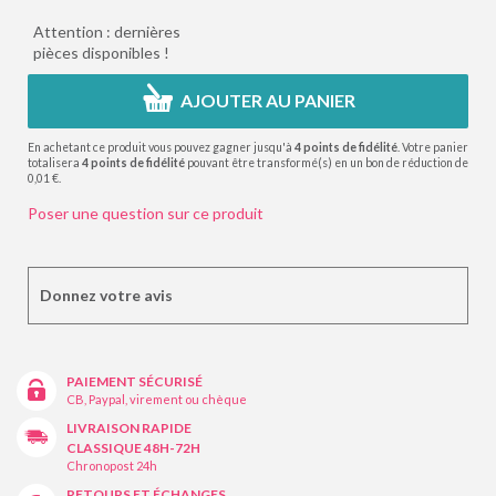
Attention : dernières
pièces disponibles !
AJOUTER AU PANIER
En achetant ce produit vous pouvez gagner jusqu'à
4
points de fidélité
. Votre panier
totalisera
4
points de fidélité
pouvant être transformé(s) en un bon de réduction de
0,01 €
.
Poser une question sur ce produit
Donnez votre avis
PAIEMENT SÉCURISÉ
CB, Paypal, virement ou chèque
LIVRAISON RAPIDE
CLASSIQUE 48H-72H
Chronopost 24h
RETOURS ET ÉCHANGES