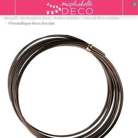
0
Accueil
Accessoires déco
Rubans et tulles
Liens et fils à modeler
Fil métallique déco chocolat