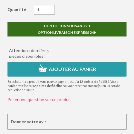
Quantité
EXPÉDITION SOUS 48-72H
OPTION LIVRAISON EXPRESS 24H
Attention : dernières
pièces disponibles !
AJOUTER AU PANIER
En achetant ce produit vous pouvez gagner jusqu'à
12
points de fidélité
. Votre
panier totalisera
12
points de fidélité
pouvant être transformé(s) en un bon de
réduction de
0,03 €
.
Poser une question sur ce produit
Donnez votre avis