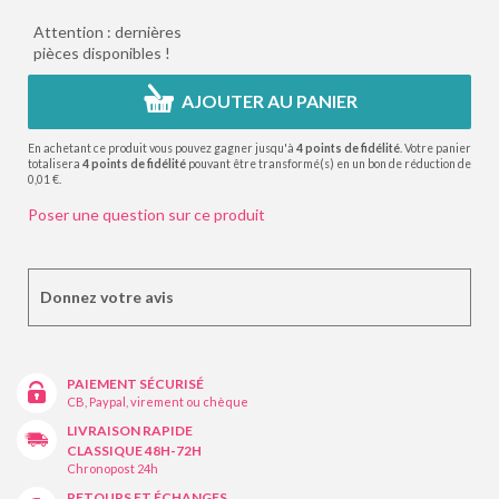
Attention : dernières
pièces disponibles !
AJOUTER AU PANIER
En achetant ce produit vous pouvez gagner jusqu'à
4
points de fidélité
. Votre panier
totalisera
4
points de fidélité
pouvant être transformé(s) en un bon de réduction de
0,01 €
.
Poser une question sur ce produit
Donnez votre avis
PAIEMENT SÉCURISÉ
CB, Paypal, virement ou chèque
LIVRAISON RAPIDE
CLASSIQUE 48H-72H
Chronopost 24h
RETOURS ET ÉCHANGES