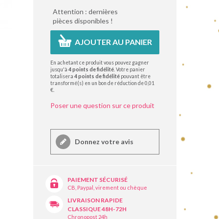
Attention : dernières
pièces disponibles !
AJOUTER AU PANIER
En achetant ce produit vous pouvez gagner
jusqu'à
4
points de fidélité
. Votre panier
totalisera
4
points de fidélité
pouvant être
transformé(s) en un bon de réduction de
0,01
€
.
Poser une question sur ce produit
Donnez votre avis
PAIEMENT SÉCURISÉ
CB, Paypal, virement ou chèque
LIVRAISON RAPIDE
CLASSIQUE 48H-72H
Chronopost 24h