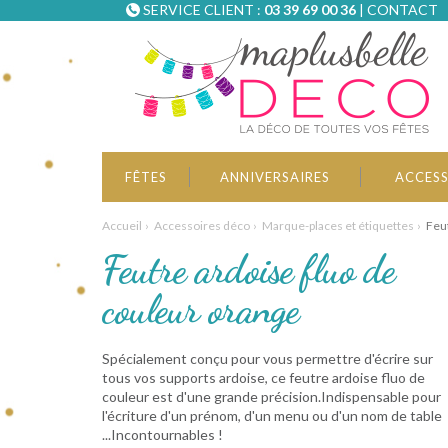
SERVICE CLIENT :
03 39 69 00 36
|
CONTACT
FÊTES
ANNIVERSAIRES
ACCESS
Accueil
Accessoires déco
Marque-places et étiquettes
Feut
Feutre ardoise fluo de
couleur orange
Spécialement conçu pour vous permettre d'écrire sur
tous vos supports ardoise, ce feutre ardoise fluo de
couleur est d'une grande précision.Indispensable pour
l'écriture d'un prénom, d'un menu ou d'un nom de table
...Incontournables !