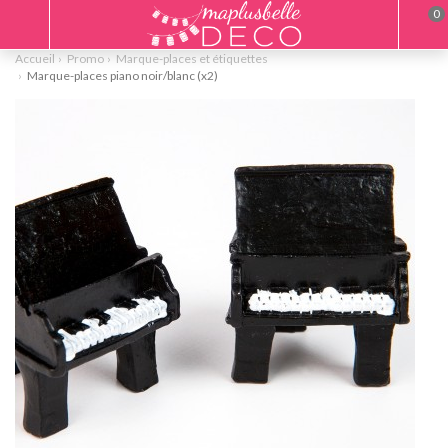
0
Accueil
Promo
Marque-places et étiquettes
Marque-places piano noir/blanc (x2)