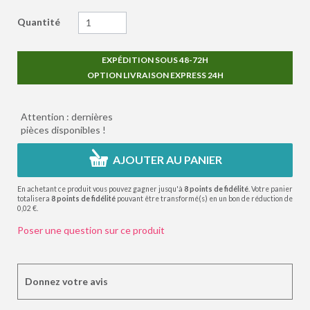
Quantité
EXPÉDITION SOUS 48-72H
OPTION LIVRAISON EXPRESS 24H
Attention : dernières
pièces disponibles !
AJOUTER AU PANIER
En achetant ce produit vous pouvez gagner jusqu'à
8
points de fidélité
. Votre panier
totalisera
8
points de fidélité
pouvant être transformé(s) en un bon de réduction de
0,02 €
.
Poser une question sur ce produit
Donnez votre avis