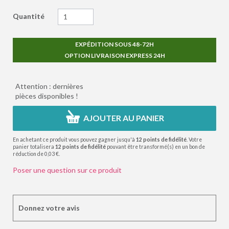
Quantité
EXPÉDITION SOUS 48-72H
OPTION LIVRAISON EXPRESS 24H
Attention : dernières
pièces disponibles !
AJOUTER AU PANIER
En achetant ce produit vous pouvez gagner jusqu'à
12
points de fidélité
. Votre
panier totalisera
12
points de fidélité
pouvant être transformé(s) en un bon de
réduction de
0,03 €
.
Poser une question sur ce produit
Donnez votre avis