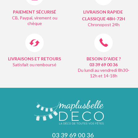
PAIEMENT SÉCURISÉ
LIVRAISON RAPIDE
CB, Paypal, virement ou
CLASSIQUE 48H-72H
chèque
Chronopost 24h
LIVRAISONS ET RETOURS
BESOIN D'AIDE ?
Satisfait ou remboursé
03 39 69 00
36
Du lundi au vendredi 8h30-
12h et 14-18h
03 39 69 00 36