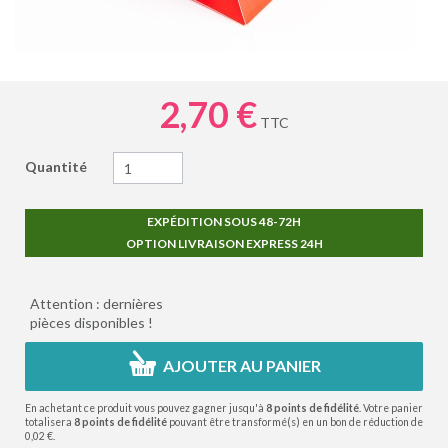
2,70 €
TTC
Quantité
EXPÉDITION SOUS 48-72H
OPTION LIVRAISON EXPRESS 24H
Attention : dernières
pièces disponibles !
AJOUTER AU PANIER
En achetant ce produit vous pouvez gagner jusqu'à
8
points de fidélité
. Votre panier
totalisera
8
points de fidélité
pouvant être transformé(s) en un bon de réduction de
0,02 €
.