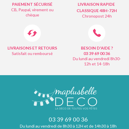
PAIEMENT SÉCURISÉ
LIVRAISON RAPIDE
CB, Paypal, virement ou
CLASSIQUE 48H-72H
chèque
Chronopost 24h
LIVRAISONS ET RETOURS
BESOIN D'AIDE ?
Satisfait ou remboursé
03 39 69 00
36
Du lundi au vendredi 8h30-
12h et 14-18h
03 39 69 00 36
Du lundi au vendredi de 8h30 à 12H et de 14h30 à 18h