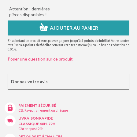
Attention : dernières
pièces disponibles !
AJOUTER AU PANIER
En achetant ce produit vous pouvez gagner jusqu'à
4
points de fidélité
. Votre panier
totalisera
4
points de fidélité
pouvant être transformé(s) en un bon de réduction de
0,01 €
.
Poser une question sur ce produit
Donnez votre avis
PAIEMENT SÉCURISÉ
CB, Paypal, virement ou chèque
LIVRAISON RAPIDE
CLASSIQUE 48H-72H
Chronopost 24h
RETOURS ET ÉCHANGES