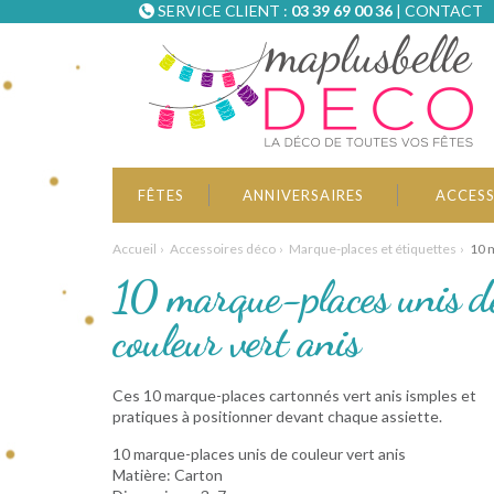
SERVICE CLIENT :
03 39 69 00 36
|
CONTACT
FÊTES
ANNIVERSAIRES
ACCESS
Accueil
Accessoires déco
Marque-places et étiquettes
10 m
10 marque-places unis d
couleur vert anis
Ces 10 marque-places cartonnés vert anis ismples et
pratiques à positionner devant chaque assiette.
10 marque-places unis de couleur vert anis
Matière: Carton