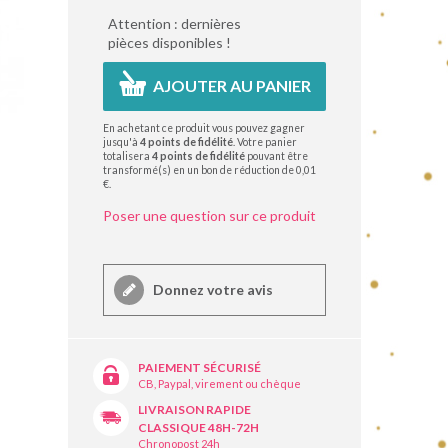
Attention : dernières
pièces disponibles !
AJOUTER AU PANIER
En achetant ce produit vous pouvez gagner
jusqu'à
4
points de fidélité
. Votre panier
totalisera
4
points de fidélité
pouvant être
transformé(s) en un bon de réduction de
0,01
€
.
Poser une question sur ce produit
Donnez votre avis
PAIEMENT SÉCURISÉ
CB, Paypal, virement ou chèque
LIVRAISON RAPIDE
CLASSIQUE 48H-72H
Chronopost 24h