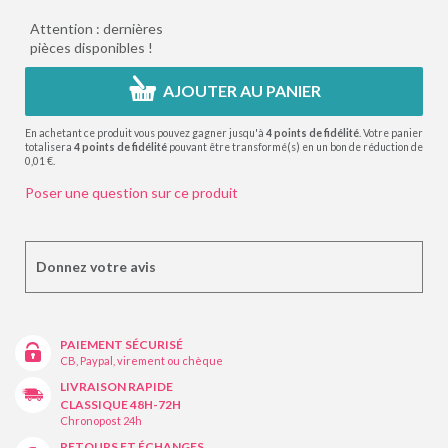
Attention : dernières
pièces disponibles !
AJOUTER AU PANIER
En achetant ce produit vous pouvez gagner jusqu'à
4
points de fidélité
. Votre panier
totalisera
4
points de fidélité
pouvant être transformé(s) en un bon de réduction de
0,01 €
.
Poser une question sur ce produit
Donnez votre avis
PAIEMENT SÉCURISÉ
CB, Paypal, virement ou chèque
LIVRAISON RAPIDE
CLASSIQUE 48H-72H
Chronopost 24h
RETOURS ET ÉCHANGES