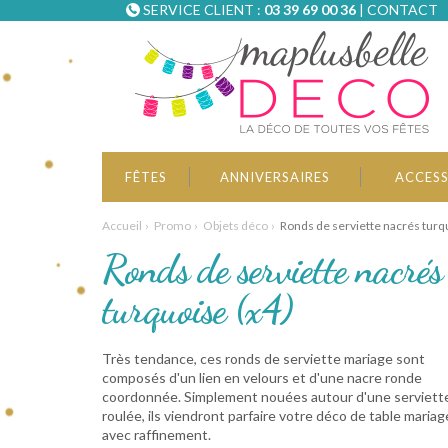
SERVICE CLIENT :
03 39 69 00 36
|
CONTACT
FÊTES
ANNIVERSAIRES
ACCESS
Accueil
Promo
Objets déco
Ronds de serviette nacrés turq
Ronds de serviette nacrés
turquoise (x4)
Très tendance, ces ronds de serviette mariage sont
composés d'un lien en velours et d'une nacre ronde
coordonnée. Simplement nouées autour d'une serviett
roulée, ils viendront parfaire votre déco de table mariag
avec raffinement.