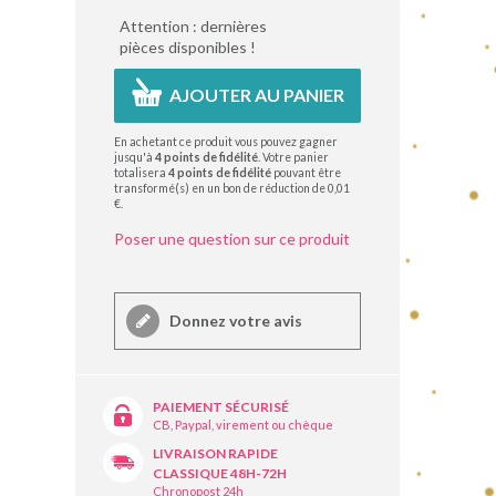
Attention : dernières
pièces disponibles !
AJOUTER AU PANIER
En achetant ce produit vous pouvez gagner
jusqu'à
4
points de fidélité
. Votre panier
totalisera
4
points de fidélité
pouvant être
transformé(s) en un bon de réduction de
0,01
€
.
Poser une question sur ce produit
Donnez votre avis
PAIEMENT SÉCURISÉ
CB, Paypal, virement ou chèque
LIVRAISON RAPIDE
CLASSIQUE 48H-72H
Chronopost 24h