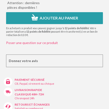
Attention : dernières
pièces disponibles !
AJOUTER AU PANIER
En achetant ce produit vous pouvez gagner jusqu'à
12
points de fidélité
. Votre
panier totalisera
12
points de fidélité
pouvant être transformé(s) en un bon de
réduction de
0,03 €
.
Poser une question sur ce produit
Donnez votre avis
PAIEMENT SÉCURISÉ
CB, Paypal, virement ou chèque
LIVRAISON RAPIDE
CLASSIQUE 48H-72H
Chronopost 24h
RETOURS ET ÉCHANGES
Satisfait ou remboursé