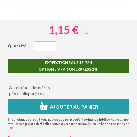
1,15 €
TTC
Quantité
EXPÉDITION SOUS 48-72H
OPTION LIVRAISON EXPRESS 24H
Attention : dernières
pièces disponibles !
AJOUTER AU PANIER
En achetant ce produit vous pouvez gagner jusqu'à
4
points de fidélité
. Votre panier
totalisera
4
points de fidélité
pouvant être transformé(s) en un bon de réduction de
0,01 €
.