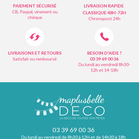
PAIEMENT SÉCURISÉ
LIVRAISON RAPIDE
CB, Paypal, virement ou
CLASSIQUE 48H-72H
chèque
Chronopost 24h
LIVRAISONS ET RETOURS
BESOIN D'AIDE ?
Satisfait ou remboursé
03 39 69 00
36
Du lundi au vendredi 8h30-
12h et 14-18h
03 39 69 00 36
Du lundi au vendredi de 8h30 à 12H et de 14h30 à 18h