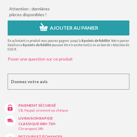
Attention : dernières
pièces disponibles !
AJOUTER AU PANIER
En achetant ce produit vous pouvez gagner jusqu'à
8
points de fidélité
. Votre panier
totalisera
8
points de fidélité
pouvant être transformé(s) en un bon de réduction de
0,02 €
.
Poser une question sur ce produit
Donnez votre avis
PAIEMENT SÉCURISÉ
CB, Paypal, virement ou chèque
LIVRAISON RAPIDE
CLASSIQUE 48H-72H
Chronopost 24h
RETOURS ET ÉCHANGES