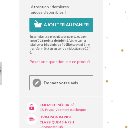
Attention : dernières
pièces disponibles !
AJOUTER AU PANIER
En achetant ce produit vous pouvez gagner
jusqu'à
16
points de fidélité
. Votre panier
totalisera
16
points de fidélité
pouvant être
transformé(s) en un bon de réduction de
0,04
€
.
Poser une question sur ce produit
Donnez votre avis
PAIEMENT SÉCURISÉ
CB, Paypal, virement ou chèque
LIVRAISON RAPIDE
CLASSIQUE 48H-72H
Chronopost 24h