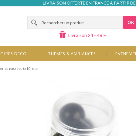
LIVRAISON OFFERTE EN FRANCE À PARTIR DE
OK
Livraison 24 - 48 H
OIRES DÉCO
THÈMES & AMBIANCES
EVÈNEME
erles nacrées (x10) noir