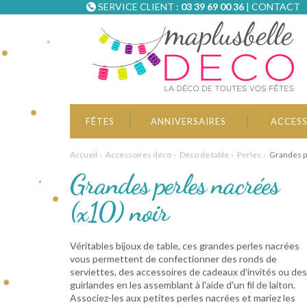
SERVICE CLIENT :
03 39 69 00 36
|
CONTACT
FÊTES
ANNIVERSAIRES
ACCESS
Accueil
Accessoires déco
Déco de table
Perles
Grandes p
Grandes perles nacrées
(x10) noir
Véritables bijoux de table, ces grandes perles nacrées
vous permettent de confectionner des ronds de
serviettes, des accessoires de cadeaux d'invités ou des
guirlandes en les assemblant à l'aide d'un fil de laiton.
Associez-les aux petites perles nacrées et mariez les