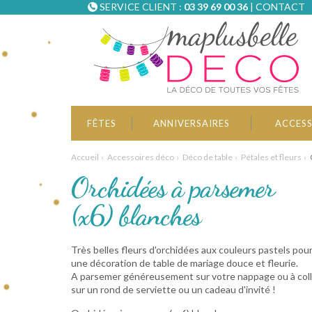
SERVICE CLIENT :
03 39 69 00 36
|
CONTACT
FÊTES
ANNIVERSAIRES
ACCESS
Accueil
Accessoires déco
Déco de table
Pétales et fleurs
Orchidées à parsemer
(x6) blanches
Très belles fleurs d'orchidées aux couleurs pastels pou
une décoration de table de mariage douce et fleurie.
A parsemer généreusement sur votre nappage ou à coll
sur un rond de serviette ou un cadeau d'invité !