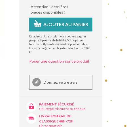
Attention : dernières
pièces disponibles !
AJOUTER AU PANIER
En achetant ce produit vous pouvez gagner
jusqu'à
8
points de fidélité
. Votre panier
totalisera
8
points de fidélité
pouvant être
transformé(s) en un bon de réduction de
0,02
€
.
Poser une question sur ce produit
Donnez votre avis
PAIEMENT SÉCURISÉ
CB, Paypal, virement ou chèque
LIVRAISON RAPIDE
CLASSIQUE 48H-72H
Chronopost 24h