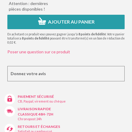
Attention : dernières
pièces disponibles !
AJOUTER AU PANIER
En achetant ce produit vous pouvez gagner jusqu'à
8
points de fidélité
. Votre panier
totalisera
8
points de fidélité
pouvant être transformé(s) en un bon de réduction de
0,02 €
.
Poser une question sur ce produit
Donnez votre avis
PAIEMENT SÉCURISÉ
CB, Paypal, virement ou chèque
LIVRAISON RAPIDE
CLASSIQUE 48H-72H
Chronopost 24h
RETOURS ET ÉCHANGES
Satisfait ou remboursé