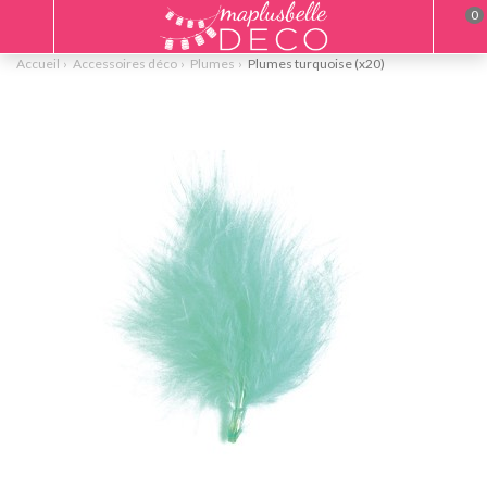
0
Accueil
Accessoires déco
Plumes
Plumes turquoise (x20)