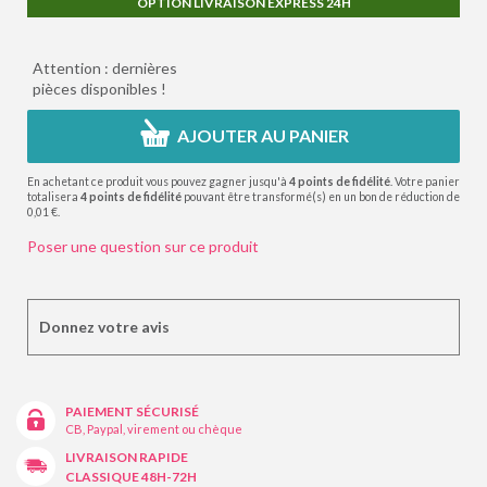
OPTION LIVRAISON EXPRESS 24H
Attention : dernières
pièces disponibles !
AJOUTER AU PANIER
En achetant ce produit vous pouvez gagner jusqu'à
4
points de fidélité
. Votre panier
totalisera
4
points de fidélité
pouvant être transformé(s) en un bon de réduction de
0,01 €
.
Poser une question sur ce produit
Donnez votre avis
PAIEMENT SÉCURISÉ
CB, Paypal, virement ou chèque
LIVRAISON RAPIDE
CLASSIQUE 48H-72H