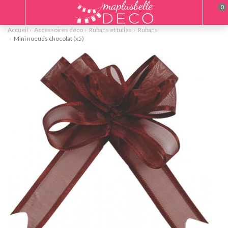
0
Accueil
Accessoires déco
Rubans et tulles
Rubans
Mini noeuds chocolat (x5)