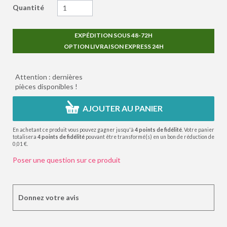
Quantité
EXPÉDITION SOUS 48-72H
OPTION LIVRAISON EXPRESS 24H
Attention : dernières
pièces disponibles !
AJOUTER AU PANIER
En achetant ce produit vous pouvez gagner jusqu'à
4
points de fidélité
. Votre panier
totalisera
4
points de fidélité
pouvant être transformé(s) en un bon de réduction de
0,01 €
.
Poser une question sur ce produit
Donnez votre avis