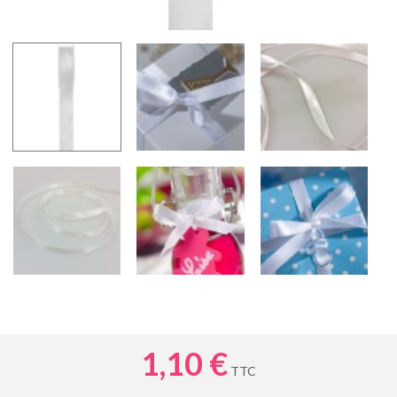
1,10 €
TTC