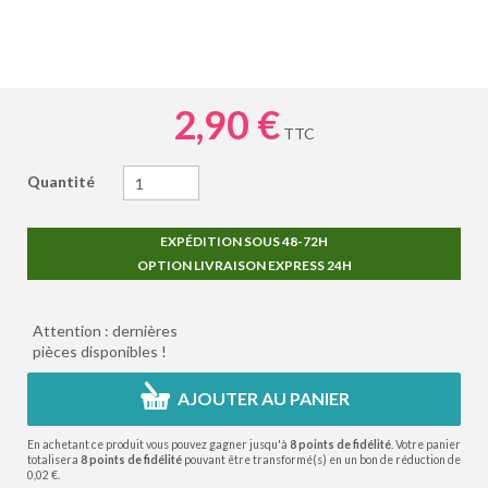
2,90 €
TTC
Quantité
EXPÉDITION SOUS 48-72H
OPTION LIVRAISON EXPRESS 24H
Attention : dernières
pièces disponibles !
AJOUTER AU PANIER
En achetant ce produit vous pouvez gagner jusqu'à
8
points de fidélité
. Votre panier
totalisera
8
points de fidélité
pouvant être transformé(s) en un bon de réduction de
0,02 €
.