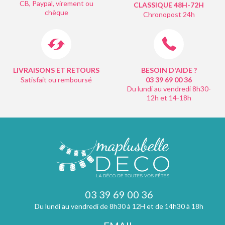
CB, Paypal, virement ou
CLASSIQUE 48H-72H
chèque
Chronopost 24h
LIVRAISONS ET RETOURS
BESOIN D'AIDE ?
Satisfait ou remboursé
03 39 69 00
36
Du lundi au vendredi 8h30-
12h et 14-18h
03 39 69 00 36
Du lundi au vendredi de 8h30 à 12H et de 14h30 à 18h