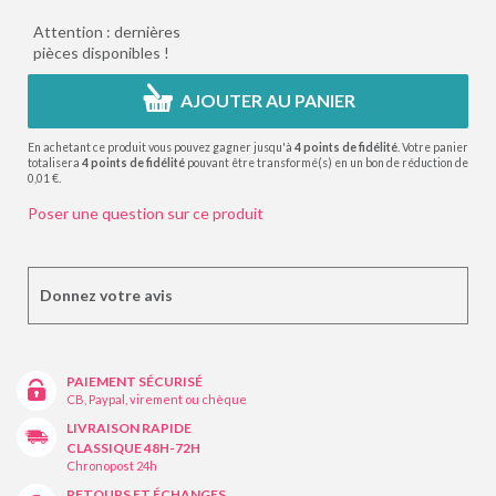
Attention : dernières
pièces disponibles !
AJOUTER AU PANIER
En achetant ce produit vous pouvez gagner jusqu'à
4
points de fidélité
. Votre panier
totalisera
4
points de fidélité
pouvant être transformé(s) en un bon de réduction de
0,01 €
.
Poser une question sur ce produit
Donnez votre avis
PAIEMENT SÉCURISÉ
CB, Paypal, virement ou chèque
LIVRAISON RAPIDE
CLASSIQUE 48H-72H
Chronopost 24h
RETOURS ET ÉCHANGES