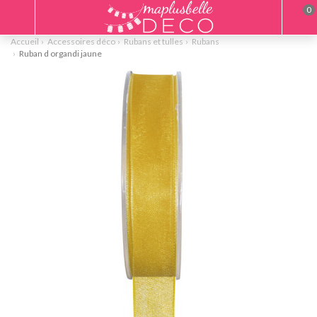
0
Accueil
Accessoires déco
Rubans et tulles
Rubans
Ruban d organdi jaune