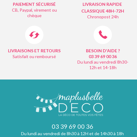
PAIEMENT SÉCURISÉ
LIVRAISON RAPIDE
CB, Paypal, virement ou
CLASSIQUE 48H-72H
chèque
Chronopost 24h
LIVRAISONS ET RETOURS
BESOIN D'AIDE ?
Satisfait ou remboursé
03 39 69 00
36
Du lundi au vendredi 8h30-
12h et 14-18h
03 39 69 00 36
Du lundi au vendredi de 8h30 à 12H et de 14h30 à 18h