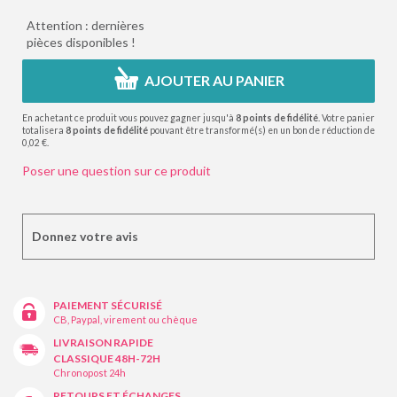
Attention : dernières
pièces disponibles !
AJOUTER AU PANIER
En achetant ce produit vous pouvez gagner jusqu'à
8
points de fidélité
. Votre panier
totalisera
8
points de fidélité
pouvant être transformé(s) en un bon de réduction de
0,02 €
.
Poser une question sur ce produit
Donnez votre avis
PAIEMENT SÉCURISÉ
CB, Paypal, virement ou chèque
LIVRAISON RAPIDE
CLASSIQUE 48H-72H
Chronopost 24h
RETOURS ET ÉCHANGES