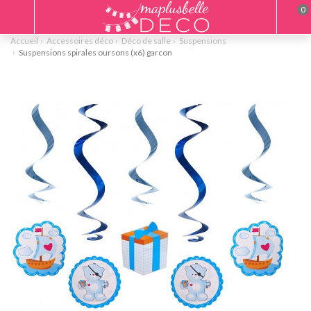
0
Accueil
Accessoires déco
Déco de salle
Suspensions
Suspensions spirales oursons (x6) garcon