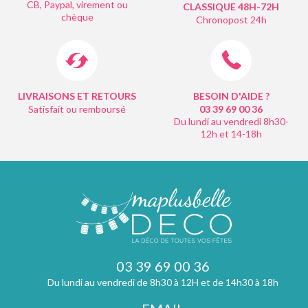
CB, Paypal, virement ou
CLASSIQUE 48H-72H
chèque
Chronopost 24h
LIVRAISONS ET RETOURS
BESOIN D'AIDE ?
Satisfait ou remboursé
03 39 69 00
36
Du lundi au vendredi 8h30-
12h et 14-18h
03 39 69 00 36
Du lundi au vendredi de 8h30 à 12H et de 14h30 à 18h