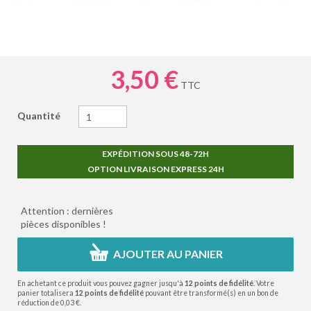
3,50 €
TTC
Quantité
EXPÉDITION SOUS 48-72H
OPTION LIVRAISON EXPRESS 24H
Attention : dernières
pièces disponibles !
AJOUTER AU PANIER
En achetant ce produit vous pouvez gagner jusqu'à
12
points de fidélité
. Votre
panier totalisera
12
points de fidélité
pouvant être transformé(s) en un bon de
réduction de
0,03 €
.