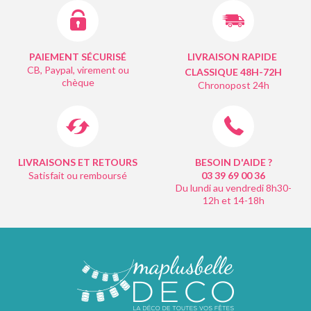
PAIEMENT SÉCURISÉ
LIVRAISON RAPIDE
CB, Paypal, virement ou
CLASSIQUE 48H-72H
chèque
Chronopost 24h
LIVRAISONS ET RETOURS
BESOIN D'AIDE ?
Satisfait ou remboursé
03 39 69 00
36
Du lundi au vendredi 8h30-
12h et 14-18h