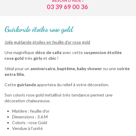
BESOIN D'AIDE ?
03 39 69 00 36
Guirlande étoiles rose gold
Jolie guirlande étoiles en feuille d'or rose gold
Une magnifique
déco de salle
avec cette
suspension
étoilée
rose gold
très
girly
et
chic
!
Idéal pour un
anniversaire, baptême, baby shower
ou une
soirée
entre fille
.
Cette
guirlande
apportera du relief à votre décoration.
Son coloris rose gold métallisé très tendance permet une
décoration chaleureuse.
Matière : feuille d'or
Dimensions : 3.6 M
Coloris : rose Gold
Vendue à l'unité