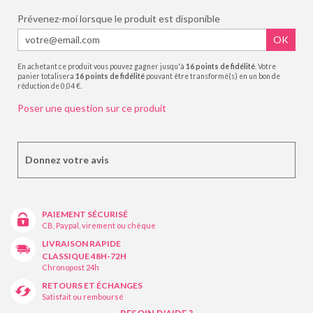
Prévenez-moi lorsque le produit est disponible
OK
En achetant ce produit vous pouvez gagner jusqu'à
16
points de fidélité
. Votre
panier totalisera
16
points de fidélité
pouvant être transformé(s) en un bon de
réduction de
0,04 €
.
Poser une question sur ce produit
Donnez votre avis
PAIEMENT SÉCURISÉ
CB, Paypal, virement ou chèque
LIVRAISON RAPIDE
CLASSIQUE 48H-72H
Chronopost 24h
RETOURS ET ÉCHANGES
Satisfait ou remboursé