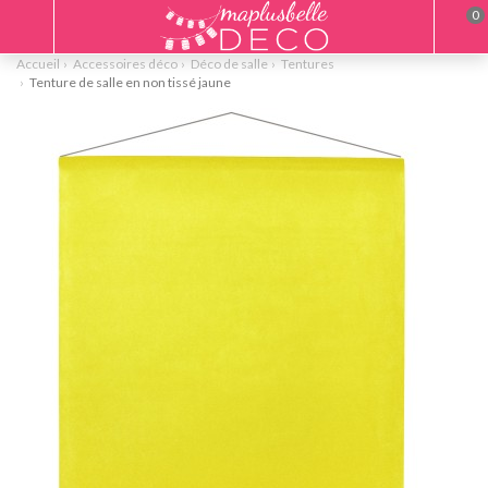
0
Accueil
Accessoires déco
Déco de salle
Tentures
Tenture de salle en non tissé jaune