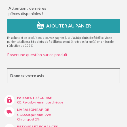
Attention : dernières
pièces disponibles !
AJOUTER AU PANIER
En achetant ce produit vous pouvez gagner jusqu'à
36
points de fidélité
. Votre
panier totalisera
36
points de fidélité
pouvant être transformé(s) en un bon de
réduction de
0,09 €
.
Poser une question sur ce produit
Donnez votre avis
PAIEMENT SÉCURISÉ
CB, Paypal, virement ou chèque
LIVRAISON RAPIDE
CLASSIQUE 48H-72H
Chronopost 24h
RETOURS ET ÉCHANGES