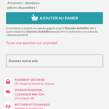
Attention : dernières
pièces disponibles !
AJOUTER AU PANIER
En achetant ce produit vous pouvez gagner jusqu'à
20
points de fidélité
. Votre
panier totalisera
20
points de fidélité
pouvant être transformé(s) en un bon de
réduction de
0,05 €
.
Poser une question sur ce produit
Donnez votre avis
PAIEMENT SÉCURISÉ
CB, Paypal, virement ou chèque
LIVRAISON RAPIDE
CLASSIQUE 48H-72H
Chronopost 24h
RETOURS ET ÉCHANGES
Satisfait ou remboursé