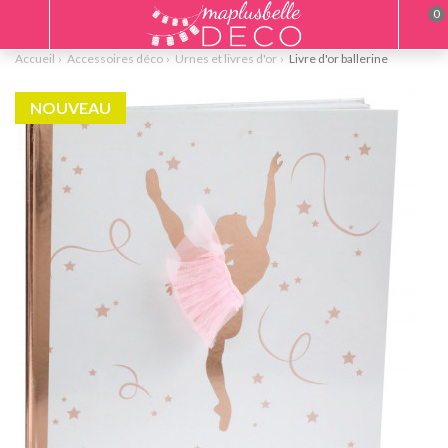
0
Accueil
Accessoires déco
Urnes et livres d'or
Livre d'or ballerine
NOUVEAU