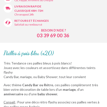
CB, Paypal, virement ou chèque
LIVRAISON RAPIDE
CLASSIQUE 48H-72H
Chronopost 24h
RETOURS ET ÉCHANGES
Satisfait ou remboursé
BESOIN D'AIDE ?
03 39 69 00 36
Pailles à pois bleu (x20)
Très Tendance ces pailles bleus à pois blancs!
Jouez avec les couleurs et assortissez dans différentes teints
flashy
Candy Bar, mariage, ou Baby Shower; tout leur convient
Avec thème
Candy Bar ou Rétro
, ces pailles complèteront très
bien votre décoration de table lors d'un
mariage
, d'un
anniversaire
ou d'une
baby shower.
Conseil
: Pour une déco rétro flashy associez ces pailles vertes à
des pailles roses fuchsia.