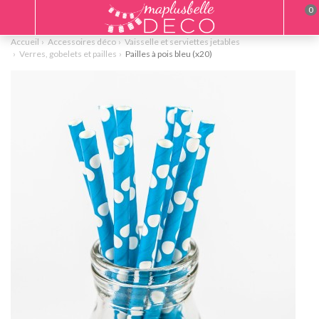
0
Accueil
Accessoires déco
Vaisselle et serviettes jetables
Verres, gobelets et pailles
Pailles à pois bleu (x20)