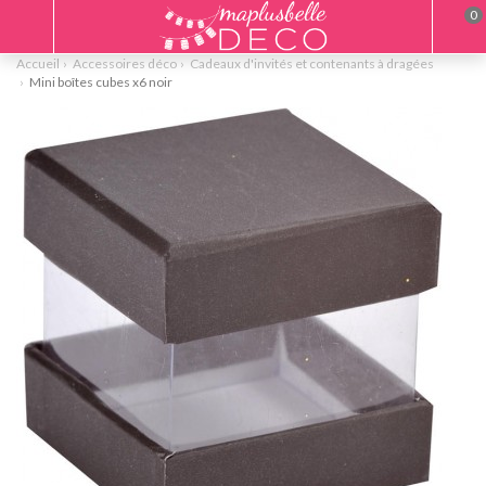
0
Accueil
Accessoires déco
Cadeaux d'invités et contenants à dragées
Mini boîtes cubes x6 noir