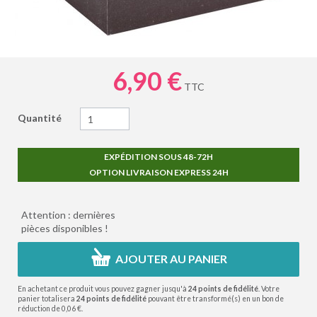
6,90 €
TTC
Quantité
EXPÉDITION SOUS 48-72H
OPTION LIVRAISON EXPRESS 24H
Attention : dernières
pièces disponibles !
AJOUTER AU PANIER
En achetant ce produit vous pouvez gagner jusqu'à
24
points de fidélité
. Votre
panier totalisera
24
points de fidélité
pouvant être transformé(s) en un bon de
réduction de
0,06 €
.