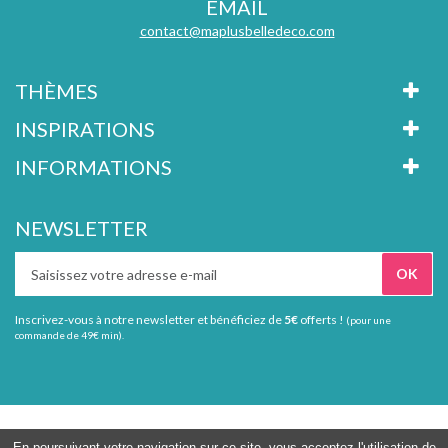
EMAIL
contact@maplusbelledeco.com
THÈMES
INSPIRATIONS
INFORMATIONS
NEWSLETTER
Inscrivez-vous à notre newsletter et bénéficiez de
5€
offerts !
(pour une
commande de 49€ min).
Tous droits réservés Ma plus belle déco
En poursuivant votre navigation sur ce site, vous acceptez l'utilisation de