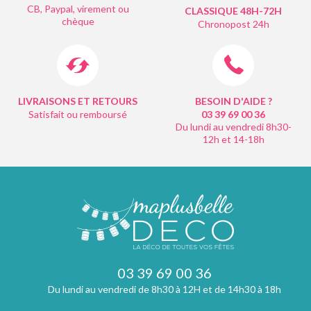
CB, Paypal, virement ou
CLASSIQUE 48H-72H
chèque
Chronopost 24h
LIVRAISONS ET RETOURS
BESOIN D'AIDE ?
Satisfait ou remboursé
03 39 69 00
36
Du lundi au vendredi 8h30-
12h et 14-18h
03 39 69 00 36
Du lundi au vendredi de 8h30 à 12H et de 14h30 à 18h