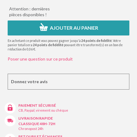
Attention : dernières
pièces disponibles !
AJOUTER AU PANIER
En achetant ce produit vous pouvez gagner jusqu'à
24
points de fidélité
. Votre
panier totalisera
24
points de fidélité
pouvant être transformé(s) en un bon de
réduction de
0,06 €
.
Poser une question sur ce produit
Donnez votre avis
PAIEMENT SÉCURISÉ
CB, Paypal, virement ou chèque
LIVRAISON RAPIDE
CLASSIQUE 48H-72H
Chronopost 24h
RETOURS ET ÉCHANGES