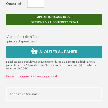
Quantité
EXPÉDITION SOUS 48-72H
OPTION LIVRAISON EXPRESS 24H
Attention : dernières
pièces disponibles !
AJOUTER AU PANIER
En achetant ce produit vous pouvez gagner jusqu'à
16
points de fidélité
. Votre
panier totalisera
16
points de fidélité
pouvant être transformé(s) en un bon de
réduction de
0,04 €
.
Poser une question sur ce produit
Donnez votre avis