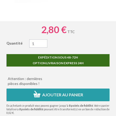
2,80 €
TTC
Quantité
EXPÉDITION SOUS 48-72H
OPTION LIVRAISON EXPRESS 24H
Attention : dernières
pièces disponibles !
AJOUTER AU PANIER
En achetant ce produit vous pouvez gagner jusqu'à
8
points de fidélité
. Votre panier
totalisera
8
points de fidélité
pouvant être transformé(s) en un bon de réduction de
0,02 €
.